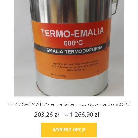
TERMO-EMALIA- emalia termoodporna do 600°C
203,26
zł
–
1 266,90
zł
WYBIERZ OPCJE