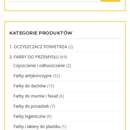
r
o
e
n
ś
c
i
KATEGORIE PRODUKTÓW
1. OCZYSZCZACZ POWIETRZA
(2)
2. FARBY DO PRZEMYSŁU
(64)
Czyszczenie i odtłuszczanie
(2)
Farby antykorozyjne
(32)
Farby do dachów
(15)
Farby do murów i fasad
(6)
Farby do posadzek
(7)
Farby higieniczne
(9)
Farby i lakiery do plastiku
(1)